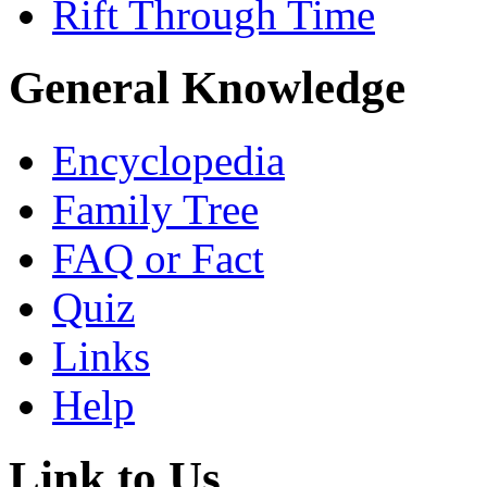
Rift Through Time
General Knowledge
Encyclopedia
Family Tree
FAQ or Fact
Quiz
Links
Help
Link to Us