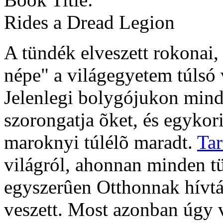
Rides a Dread Legion
A tündék elveszett rokonai, 
népe" a világegyetem túlsó
Jelenlegi bolygójukon min
szorongatja õket, és egykor
maroknyi túlélõ maradt.
Tar
világról, ahonnan minden tü
egyszerûen Otthonnak hívtá
veszett. Most azonban úgy 