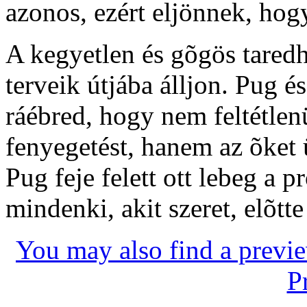
azonos, ezért eljönnek, hog
A kegyetlen és gõgös tared
terveik útjába álljon. Pug 
ráébred, hogy nem feltétlen
fenyegetést, hanem az õke
Pug feje felett ott lebeg a p
mindenki, akit szeret, elõtte
You may also find a previe
P