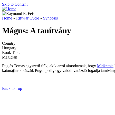
Skip to Content
Home
»
Riftwar Cycle
»
Synopsis
Mágus: A tanítvány
Country:
Hungary
Book Title:
Magician
Pug és Tomas egyszerű fiúk, akik arról álmodoznak, hogy
Midkemia
katonájának készül, Pugot pedig egy valódi varázsló fogadja tanítvány
Back to Top