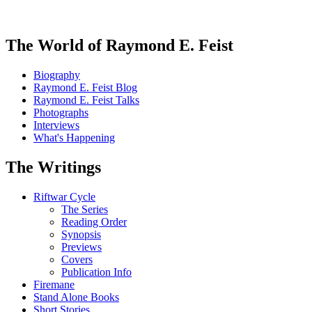
The World of Raymond E. Feist
Biography
Raymond E. Feist Blog
Raymond E. Feist Talks
Photographs
Interviews
What's Happening
The Writings
Riftwar Cycle
The Series
Reading Order
Synopsis
Previews
Covers
Publication Info
Firemane
Stand Alone Books
Short Stories