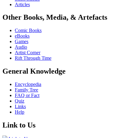
Articles
Other Books, Media, & Artefacts
Comic Books
eBooks
Games
Audio
Artist Corner
Rift Through Time
General Knowledge
Encyclopedia
Family Tree
FAQ or Fact
Quiz
Links
Help
Link to Us