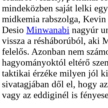
mindeközben saját lelki egy
midkemia rabszolga, Kevin 
Desio
Minwanabi
nagyúr uno
vissza a résháborúból, aki M
felelős. Azonban nem szám
hagyományoktól eltérő sze
taktikai érzéke milyen jól 
sivatagjában dől el, hogy a
vagy az eddiginél is fénye