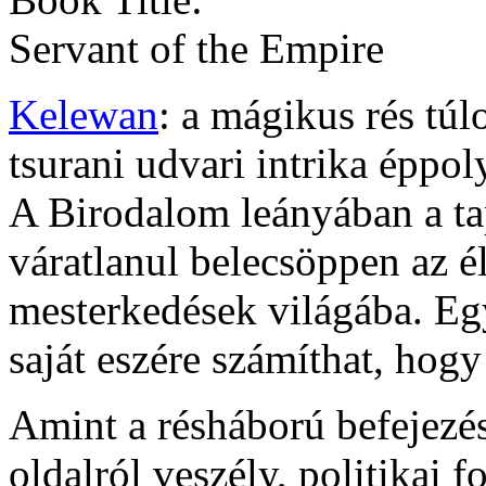
Servant of the Empire
Kelewan
: a mágikus rés túlo
tsurani udvari intrika éppol
A Birodalom leányában a ta
váratlanul belecsöppen az él
mesterkedések világába. Egy
saját eszére számíthat, hog
Amint a résháború befejezé
oldalról veszély, politikai 